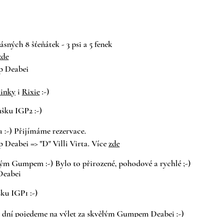
rásných 8 šťeňátek - 3 psi a 5 fenek
zde
 Deabei
linky
i
Rixie
:-)
oušku IGP2
:-)
a :-) Přijímáme rezervace.
 Deabei =>
"D" Villi Virta. Více
zde
ělým Gumpem :-) Bylo to přirozené, pohodové a rychlé ;-)
eabei
šku IGP1 :-)
lik dní pojedeme na výlet za skvělým Gumpem Deabei :-)