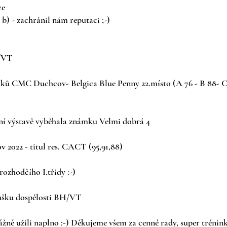
ce
 b) - zachránil nám reputaci ;-)
H/VT
áků CMC Duchcov- Belgica Blue Penny 22.místo (A 76 - B 88- C
tní výstavě vyběhala známku Velmi dobrá 4
2022 - titul res. CACT (95,91,88)
rozhodčího I.třídy :-)
oušku dospělosti BH/VT
 vážně užili naplno :-) Děkujeme všem za cenné rady, super trénin