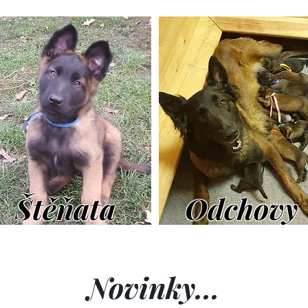
Štěňata
Odchovy
Novinky...