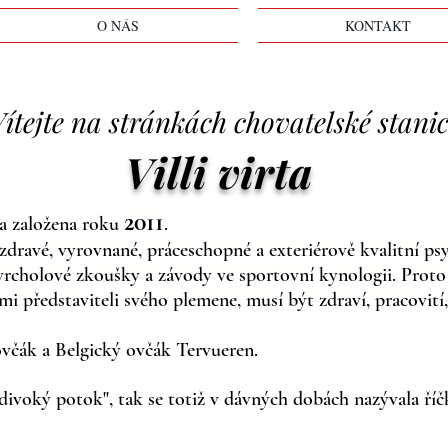
O NÁS
KONTAKT
ítejte na stránkách chovatelské stani
Villi virta
2011
la založena roku
.
dravé, vyrovnané, práceschopné a exteriérově kvalitní ps
a vrcholové zkoušky a závody ve sportovní kynologii. Proto
i představiteli svého plemene, musí být zdraví, pracovití
čák a Belgický ovčák Tervueren.
"divoký potok", tak se totiž v dávných dobách nazývala ř