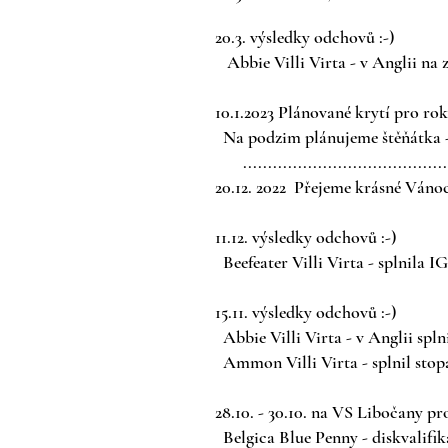
20.3
. výsledky odchovů :-)
Abbie Villi Virta - v Anglii na 
10.1.2023 Plánované krytí pro rok
Na podzim plánujeme štěňátka - v
..........................................
20.12. 2022 Přejeme krásné Vánoc
11.12. výsledky odchovů :-)
Beefeater Villi Virta - splnila I
15.11. výsledky odchovů :-)
Abbie Villi Virta - v Anglii spln
Ammon Villi Virta - splnil stopa
28.10. - 30.10. na VS Libočany p
Belgica Blue Penny - diskvalifi