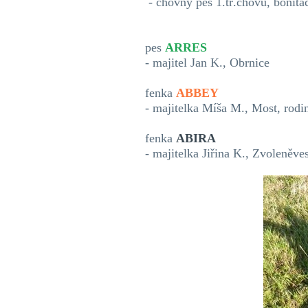
- chovný pes 1.tř.chovu, bonit
pes
ARRES
- majitel Jan K., Obrnice
fenka
ABBEY
- majitelka Míša M., Most, rodi
fenka
ABIRA
- majitelka Jiřina K., Zvoleněv