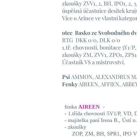
zkoušky ZVV1, 2, BH, IPO1, 2, 3
úspěšná účastnice desítek kra
Více o Arince ve vlastní kategor
otec Basko ze Svobodného d
RTG DKK 0/0, DLK 0/0
1.tř. chovnosti, bonitace 5Y1/P
zkoušky ZM, ZVV1, ZPO1, ZPS1, I
Účastník VS a mistrovství.
Psi
AMMON, ALEXANDRUS M
Fenky
AIREEN, AFFIEN, ABBEY
fenka
AIREEN
-
- 1.třída chovnosti 5V1/P, VD
- majitelka paní Irena B., Ústí 
- zkoušky
ZOP, ZM, BH, SPR1, IPO V0,