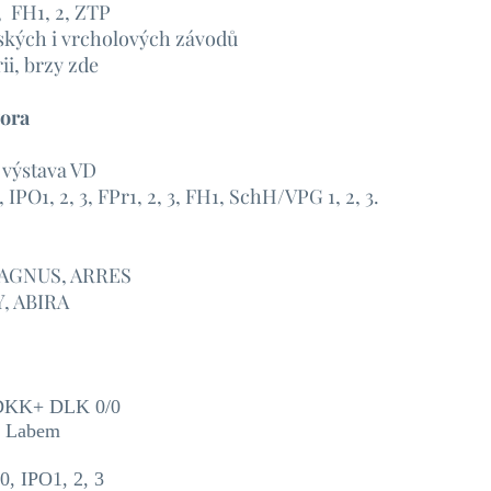
, FH1, 2, ZTP
jských i vrcholových závodů
ii, brzy zde
vora
, výstava VD
PO1, 2, 3, FPr1, 2, 3, FH1, SchH/VPG 1, 2, 3.
AGNUS, ARRES
, ABIRA
, DKK+ DLK 0/0
n. Labem
 IPO1, 2, 3