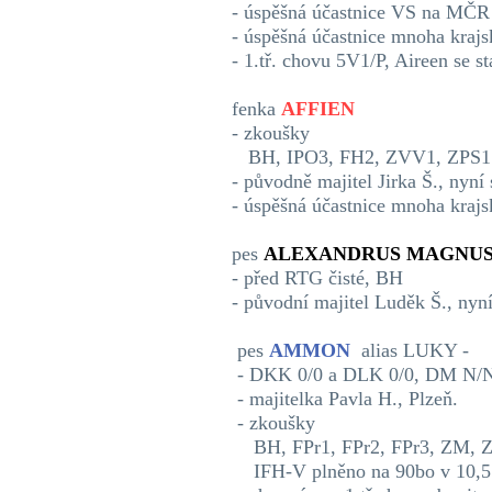
- úspěšná účastnice VS na MČR
- úspěšná účastnice
mnoha krajs
- 1.tř. chovu 5V1/P, Aireen se 
fenka
AFFIEN
- zkoušky
BH, IPO3, FH2, ZVV1, ZPS1 
- původně majitel Jirka Š., nyn
- úspěšná účastnice mnoha kraj
pes
ALEXANDRUS MAGNU
- před RTG čisté, BH
- původní majitel Luděk Š., nyn
pes
AMMON
alias LUKY -
- DKK 0/0 a DLK 0/0, DM N/
- majitelka Pavla H., Plzeň.
- zkoušky
BH, FPr1, FPr2, FPr3, ZM, Z
IFH-V plněno na 90bo v 10,5 l