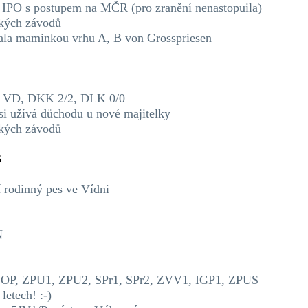
 IPO s postupem na MČR (pro zranění nenastopuila)
kých závodů
stala maminkou vrhu A, B von Grosspriesen
VD, DKK 2/2, DLK 0/0
í si užívá důchodu u nové majitelky
ských závodů
S
í rodinný pes ve Vídni
N
OP, ZPU1, ZPU2, SPr1, SPr2, ZVV1, IGP1, ZPUS
etech! :-)