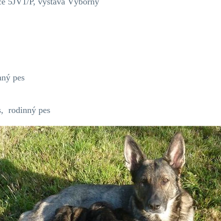
ace 5JV1/P, výstava Výborný
nný pes
es, rodinný pes